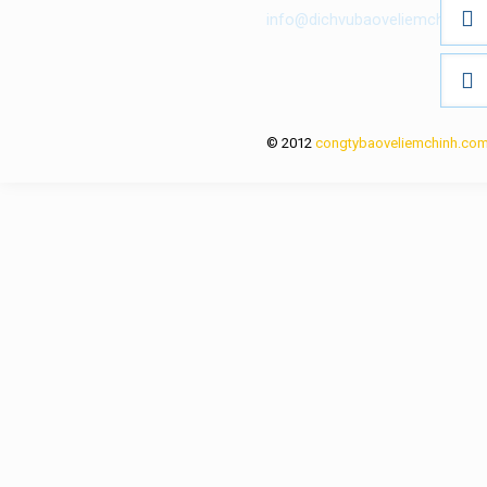
info@dichvubaoveliemchinh.c
© 2012
congtybaoveliemchinh.co