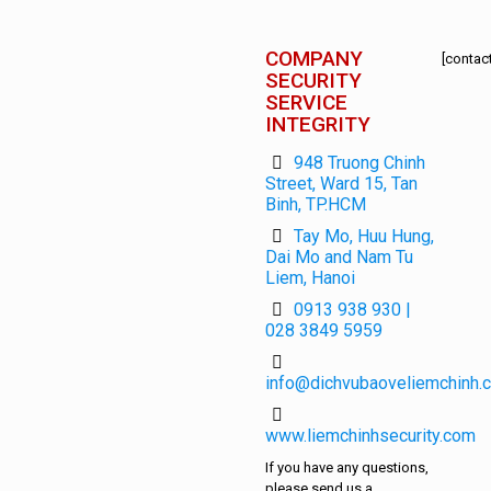
COMPANY
[contact
SECURITY
SERVICE
INTEGRITY
948 Truong Chinh
Street, Ward 15, Tan
Binh, TP.HCM
Tay Mo, Huu Hung,
Dai Mo and Nam Tu
Liem, Hanoi
0913 938 930 |
028 3849 5959
info@dichvubaoveliemchinh.
www.liemchinhsecurity.com
If you have any questions,
please send us a