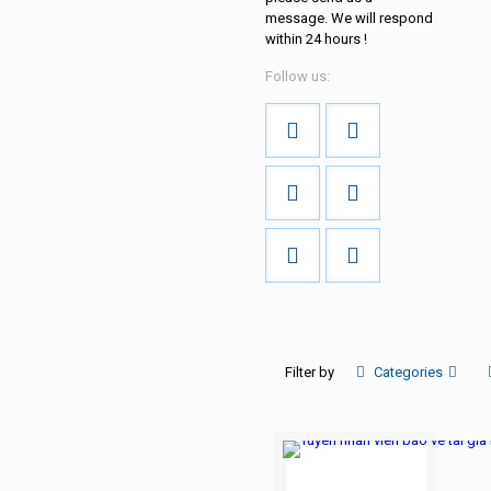
message.
We will respond
within
24 hours
!
Follow us:
Filter by
Categories