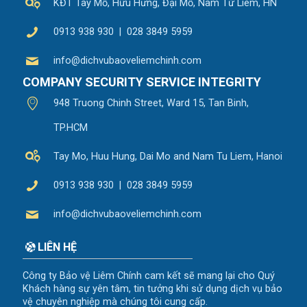
KĐT Tây Mỗ, Hữu Hưng, Đại Mỗ, Nam Từ Liêm, HN
0913 938 930 | 028 3849 5959
info@dichvubaoveliemchinh.com
COMPANY SECURITY SERVICE INTEGRITY
948 Truong Chinh Street, Ward 15, Tan Binh,
TP.HCM
Tay Mo, Huu Hung, Dai Mo and Nam Tu Liem, Hanoi
0913 938 930 | 028 3849 5959
info@dichvubaoveliemchinh.com
LIÊN HỆ
Công ty Bảo vệ Liêm Chính cam kết sẽ mang lại cho Quý
Khách hàng sự yên tâm, tin tưởng khi sử dụng dịch vụ bảo
vệ chuyên nghiệp mà chúng tôi cung cấp.