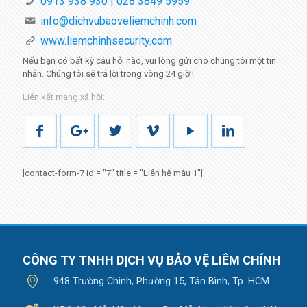
0913 938 930 | 028 3849 5959
info@dichvubaoveliemchinh.com
www.liemchinhsecurity.com
Nếu bạn có bất kỳ câu hỏi nào, vui lòng gửi cho chúng tôi một tin
nhắn.
Chúng tôi sẽ trả lời trong vòng
24 giờ
!
Liên kết mạng xã hội:
[contact-form-7 id = "7" title = "Liên hệ mẫu 1"]
CÔNG TY TNHH DỊCH VỤ BẢO VỆ LIÊM CHÍNH
948 Trường Chinh, Phường 15, Tân Bình, Tp. HCM