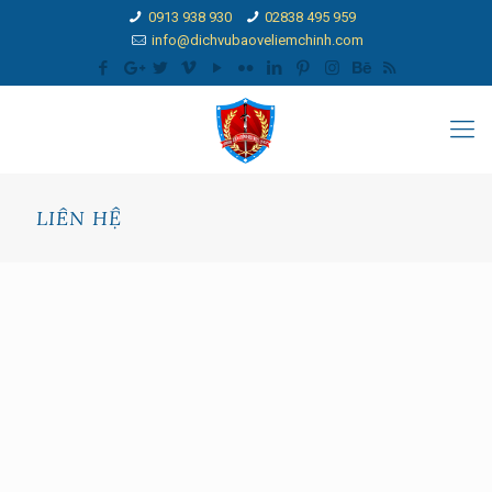
0913 938 930
02838 495 959
info@dichvubaoveliemchinh.com
LIÊN HỆ