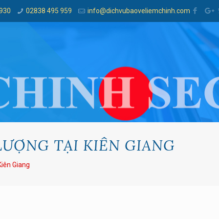
 930
02838 495 959
info@dichvubaoveliemchinh.com
LƯỢNG TẠI KIÊN GIANG
Kiên Giang