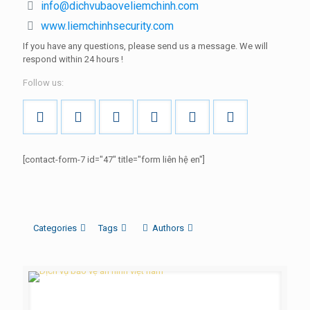
info@dichvubaoveliemchinh.com
www.liemchinhsecurity.com
If you have any questions, please send us a message.
We will
respond within
24 hours
!
Follow us:
[contact-form-7 id="47" title="form liên hệ en"]
Categories
Tags
Authors