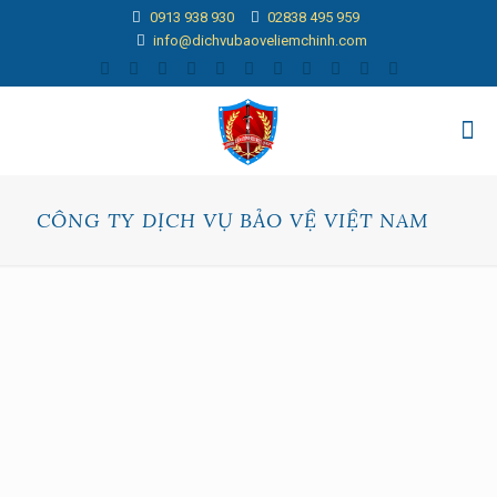
0913 938 930
02838 495 959
info@dichvubaoveliemchinh.com
CÔNG TY DỊCH VỤ BẢO VỆ VIỆT NAM