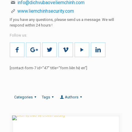
info@dichvubaoveliemchinh.com
www.liemchinhsecurity.com
If you have any questions, please send us a message.
We will
respond within
24 hours
!
Follow us:
[contact-form-7 id="47" title="form liên hệ en"]
Categories
Tags
Authors