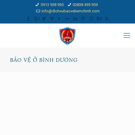
0913 938 930
02838 495 959
info@dichvubaoveliemchinh.com
BẢO VỆ Ở BÌNH DƯƠNG