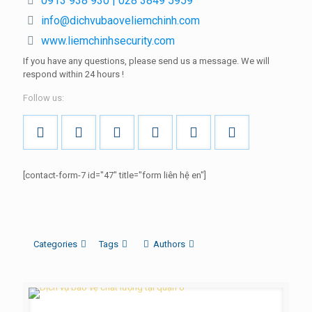
0913 938 930 | 028 3849 5959
info@dichvubaoveliemchinh.com
www.liemchinhsecurity.com
If you have any questions, please send us a message.
We will
respond within
24 hours
!
Follow us:
[contact-form-7 id="47" title="form liên hệ en"]
Categories
Tags
Authors