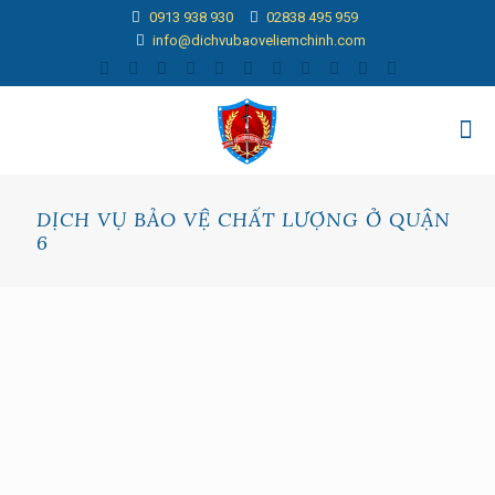
0913 938 930
02838 495 959
info@dichvubaoveliemchinh.com
DỊCH VỤ BẢO VỆ CHẤT LƯỢNG Ở QUẬN
6