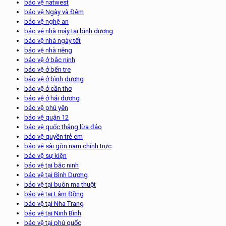
bảo vệ natwest
bảo vệ Ngày và Đêm
bảo vệ nghệ an
bảo vệ nhà máy tại bình dương
bảo vệ nhà ngày tết
bảo vệ nhà riêng
bảo vệ ở bắc ninh
bảo vệ ở bến tre
bảo vệ ở bình dương
bảo vệ ở cần thơ
bảo vệ ở hải dương
bảo vệ phú yên
bảo vệ quận 12
bảo vệ quốc thắng lừa đảo
bảo vệ quyền trẻ em
bảo vệ sài gòn nam chính trực
bảo vệ sự kiện
bảo vệ tại bắc ninh
bảo vệ tại Bình Dương
bảo vệ tại buôn ma thuột
bảo vệ tại Lâm Đồng
bảo vệ tại Nha Trang
bảo vệ tại Ninh Bình
bảo vệ tại phú quốc