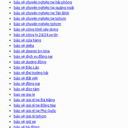
bảo vệ chuyên nghiệp tại hải phòng
bảo vệ chuyên nghiệp tại quảng ngãi
bảo vệ chuyên nghiệp tại Tân Bình
bảo vệ chuyên nghiệp tại tphcm
bảo vệ chuyên nghiệp tphcm
bảo vệ công trình xây dựng
bảo vệ công ty 24/24 uy tín
bảo vệ cửa hàng
bảo vệ delta
bảo vệ design by nina
bảo vệ dịch vụ đồng nai
bảo vệ dương đông
bảo vệ Đắc Lắc
bảo vệ đại trường hải
bảo vệ đất việt
bảo vệ đồng nai
bảo vệ đức tâm
bao ve gia re
bảo vệ giá rẻ tại Đà Nẵng
bảo vệ giá rẻ tại Đồng Nai
bảo vệ giá rẻ tại Phú Quốc
bảo vệ giá rẻ tphcm
bảo vệ giữ xe
bảo vệ hà đông