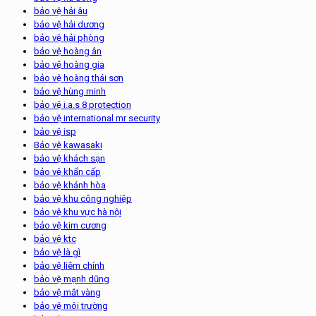
bảo vệ hải âu
bảo vệ hải dương
bảo vệ hải phòng
bảo vệ hoàng ân
bảo vệ hoàng gia
bảo vệ hoàng thái sơn
bảo vệ hùng minh
bảo vệ i.a.s 8 protection
bảo vệ international mr security
bảo vệ isp
Bảo vệ kawasaki
bảo vệ khách sạn
bảo vệ khẩn cấp
bảo vệ khánh hòa
bảo vệ khu công nghiệp
bảo vệ khu vực hà nội
bảo vệ kim cương
bảo vệ ktc
bảo vệ là gì
bảo vệ liêm chính
bảo vệ mạnh dũng
bảo vệ mắt vàng
bảo vệ môi trường