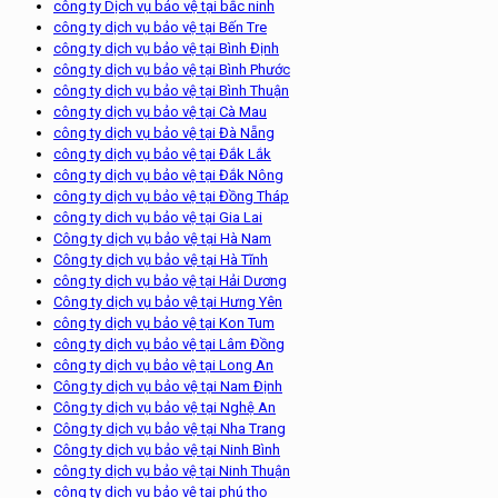
công ty Dịch vụ bảo vệ tại bắc ninh
công ty dịch vụ bảo vệ tại Bến Tre
công ty dịch vụ bảo vệ tại Bình Định
công ty dịch vụ bảo vệ tại Bình Phước
công ty dịch vụ bảo vệ tại Bình Thuận
công ty dịch vụ bảo vệ tại Cà Mau
công ty dịch vụ bảo vệ tại Đà Nẵng
công ty dịch vụ bảo vệ tại Đắk Lắk
công ty dịch vụ bảo vệ tại Đắk Nông
công ty dịch vụ bảo vệ tại Đồng Tháp
công ty dich vụ bảo vệ tại Gia Lai
Công ty dịch vụ bảo vệ tại Hà Nam
Công ty dịch vụ bảo vệ tại Hà Tĩnh
công ty dịch vụ bảo vệ tại Hải Dương
Công ty dịch vụ bảo vệ tại Hưng Yên
công ty dịch vụ bảo vệ tại Kon Tum
công ty dịch vụ bảo vệ tại Lâm Đồng
công ty dịch vụ bảo vệ tại Long An
Công ty dịch vụ bảo vệ tại Nam Định
Công ty dịch vụ bảo vệ tại Nghệ An
Công ty dịch vụ bảo vệ tại Nha Trang
Công ty dịch vụ bảo vệ tại Ninh Bình
công ty dịch vụ bảo vệ tại Ninh Thuận
công ty dịch vụ bảo vệ tại phú thọ