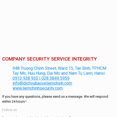
COMPANY SECURITY SERVICE INTEGRITY
948 Truong Chinh Street, Ward 15, Tan Binh, TP.HCM
Tay Mo, Huu Hung, Dai Mo and Nam Tu Liem, Hanoi
0913 938 930 | 028 3849 5959
info@dichvubaoveliemchinh.com
www.liemchinhsecurity.com
If you have any questions, please send us a message.
We will respond
within
24 hours
!
Follow us: