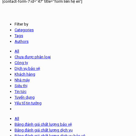
[contact-form-7 id="47" title="form liên hệ en"]
Filter by
Categories
Tags
Authors
All
Chưa được phân loại
Công ty
Dịch vụ bảo vệ
Khách hàng
Nhà máy
Siêu thị
Tin tức
Tuyển dụng
Yếu tố tin tưởng
All
Bảng đánh giá chất lượng bảo vệ
Bảng đánh giá chất lượng dịch vụ
Bảng đánh giá chất lượng dịch vụ bảo vệ