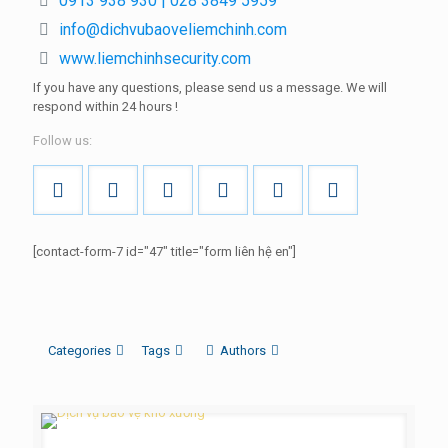
0913 938 930 | 028 3849 5959
info@dichvubaoveliemchinh.com
www.liemchinhsecurity.com
If you have any questions, please send us a message.
We will
respond within
24 hours
!
Follow us:
[contact-form-7 id="47" title="form liên hệ en"]
Categories
Tags
Authors