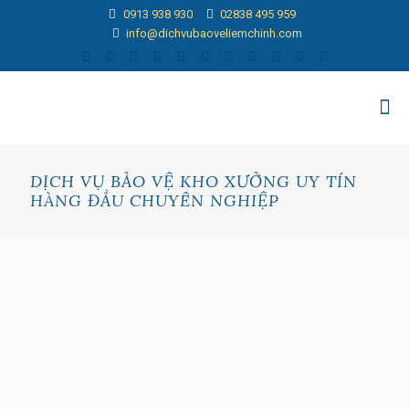
0913 938 930
02838 495 959
info@dichvubaoveliemchinh.com
DỊCH VỤ BẢO VỆ KHO XƯỞNG UY TÍN
HÀNG ĐẦU CHUYÊN NGHIỆP