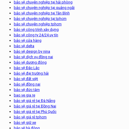
bảo vệ chuyên nghiệp tại hải phòng
bảo vệ chuyên nghiệp tại quảng ngãi
bảo vệ chuyên nghiệp tại Tân Bình
bảo vệ chuyên nghiệp tại tphcm
bảo vệ chuyên nghiệp tphcm
bảo vệ công trình xây dựng
bảo vệ công ty 24/24 uy tín
bảo vệ cửa hàng
bảo vệ delta
bảo vệ design by nina
bảo vệ dịch vụ đồng nai
bảo vệ dương đông
bảo vệ Đắc Lắc
bảo vệ đại trường hải
bảo vệ đất việt
bảo vệ đồng nai
bảo vệ đức tâm
bao ve gia re
bảo vệ giá rẻ tại Đà Nẵng
bảo vệ giá rẻ tại Đồng Nai
bảo vệ giá rẻ tại Phú Quốc
bảo vệ giá rẻ tphcm
bảo vệ giữ xe
bảo vệ hà đông