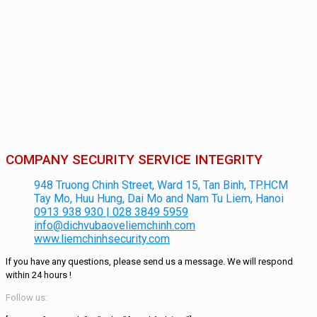
COMPANY SECURITY SERVICE INTEGRITY
948 Truong Chinh Street, Ward 15, Tan Binh, TP.HCM
Tay Mo, Huu Hung, Dai Mo and Nam Tu Liem, Hanoi
0913 938 930 | 028 3849 5959
info@dichvubaoveliemchinh.com
www.liemchinhsecurity.com
If you have any questions, please send us a message.
We will respond
within
24 hours
!
Follow us: