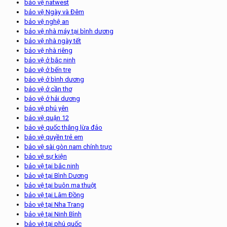
bảo vệ natwest
bảo vệ Ngày và Đêm
bảo vệ nghệ an
bảo vệ nhà máy tại bình dương
bảo vệ nhà ngày tết
bảo vệ nhà riêng
bảo vệ ở bắc ninh
bảo vệ ở bến tre
bảo vệ ở bình dương
bảo vệ ở cần thơ
bảo vệ ở hải dương
bảo vệ phú yên
bảo vệ quận 12
bảo vệ quốc thắng lừa đảo
bảo vệ quyền trẻ em
bảo vệ sài gòn nam chính trực
bảo vệ sự kiện
bảo vệ tại bắc ninh
bảo vệ tại Bình Dương
bảo vệ tại buôn ma thuột
bảo vệ tại Lâm Đồng
bảo vệ tại Nha Trang
bảo vệ tại Ninh Bình
bảo vệ tại phú quốc