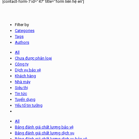
[contact-form-7 id="47" title="form liên hệ en"]
Filter by
Categories
Tags
Authors
All
Chưa được phân loại
Công ty
Dịch vụ bảo vệ
Khách hàng
Nhà máy
Siêu thị
Tin tức
Tuyển dụng
Yếu tố tin tưởng
All
Bảng đánh giá chất lượng bảo vệ
Bảng đánh giá chất lượng dịch vụ
Bảng đánh giá chất lượng dịch vụ bảo vệ