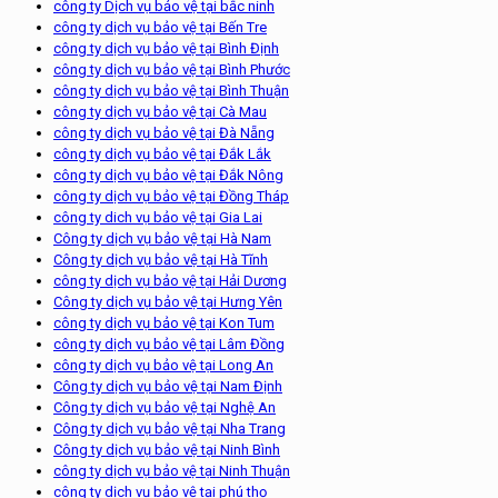
công ty Dịch vụ bảo vệ tại bắc ninh
công ty dịch vụ bảo vệ tại Bến Tre
công ty dịch vụ bảo vệ tại Bình Định
công ty dịch vụ bảo vệ tại Bình Phước
công ty dịch vụ bảo vệ tại Bình Thuận
công ty dịch vụ bảo vệ tại Cà Mau
công ty dịch vụ bảo vệ tại Đà Nẵng
công ty dịch vụ bảo vệ tại Đắk Lắk
công ty dịch vụ bảo vệ tại Đắk Nông
công ty dịch vụ bảo vệ tại Đồng Tháp
công ty dich vụ bảo vệ tại Gia Lai
Công ty dịch vụ bảo vệ tại Hà Nam
Công ty dịch vụ bảo vệ tại Hà Tĩnh
công ty dịch vụ bảo vệ tại Hải Dương
Công ty dịch vụ bảo vệ tại Hưng Yên
công ty dịch vụ bảo vệ tại Kon Tum
công ty dịch vụ bảo vệ tại Lâm Đồng
công ty dịch vụ bảo vệ tại Long An
Công ty dịch vụ bảo vệ tại Nam Định
Công ty dịch vụ bảo vệ tại Nghệ An
Công ty dịch vụ bảo vệ tại Nha Trang
Công ty dịch vụ bảo vệ tại Ninh Bình
công ty dịch vụ bảo vệ tại Ninh Thuận
công ty dịch vụ bảo vệ tại phú thọ