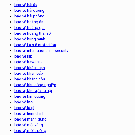
bảo vệ hải âu
bảo vệ hải dương
bảo vệ hải phòng
bảo vệ hoàng ân
bảo vệ hoàng gia
bảo vệ hoàng thái sơn
bảo vệ hùng minh
bảo vệ i.a.s 8 protection
bảo vệ international mr security
bảo vệ isp
Bảo vệ kawasaki
bảo vệ khách sạn
bảo vệ khẩn cấp
bảo vệ khánh hòa
bảo vệ khu công nghiệp
bảo vệ khu vực hà nội
bảo vệ kim cương
bảo vệ ktc
bảo vệ là gì
bảo vệ liêm chính
bảo vệ mạnh dũng
bảo vệ mắt vàng
bảo vệ môi trường