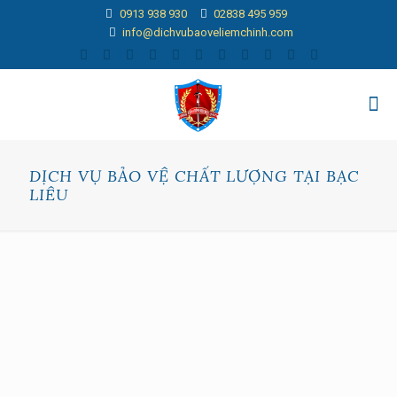
0913 938 930
02838 495 959
info@dichvubaoveliemchinh.com
DỊCH VỤ BẢO VỆ CHẤT LƯỢNG TẠI BẠC
LIÊU