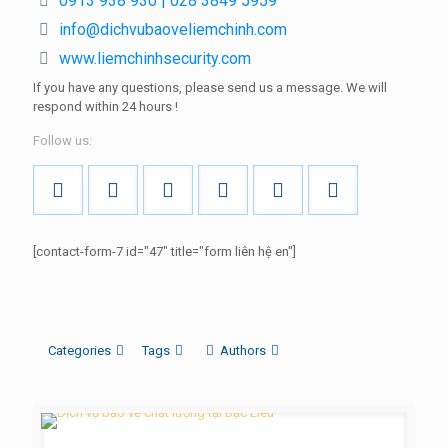
0913 938 930 | 028 3849 5959
info@dichvubaoveliemchinh.com
www.liemchinhsecurity.com
If you have any questions, please send us a message.
We will
respond within
24 hours
!
Follow us:
[contact-form-7 id="47" title="form liên hệ en"]
Categories
Tags
Authors