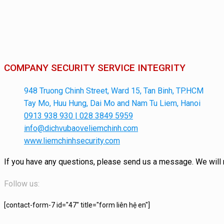
COMPANY SECURITY SERVICE INTEGRITY
948 Truong Chinh Street, Ward 15, Tan Binh, TP.HCM
Tay Mo, Huu Hung, Dai Mo and Nam Tu Liem, Hanoi
0913 938 930 | 028 3849 5959
info@dichvubaoveliemchinh.com
www.liemchinhsecurity.com
If you have any questions, please send us a message.
We will
Follow us:
[contact-form-7 id="47" title="form liên hệ en"]