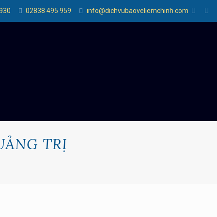
 930
02838 495 959
info@dichvubaoveliemchinh.com
UẢNG TRỊ