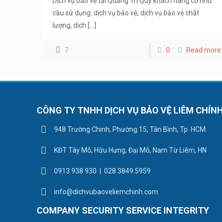
Dịch vụ bảo vệ tại Quảng Trị Quý khách hàng có nhu
cầu sử dụng: dịch vụ bảo vệ, dịch vụ bảo vệ chất
lượng, dịch
[…]
7
0
Read more
CÔNG TY TNHH DỊCH VỤ BẢO VỆ LIÊM CHÍN
948 Trường Chinh, Phường 15, Tân Bình, Tp. HCM
KĐT Tây Mỗ, Hữu Hưng, Đại Mỗ, Nam Từ Liêm, HN
0913 938 930 | 028 3849 5959
info@dichvubaoveliemchinh.com
COMPANY SECURITY SERVICE INTEGRITY