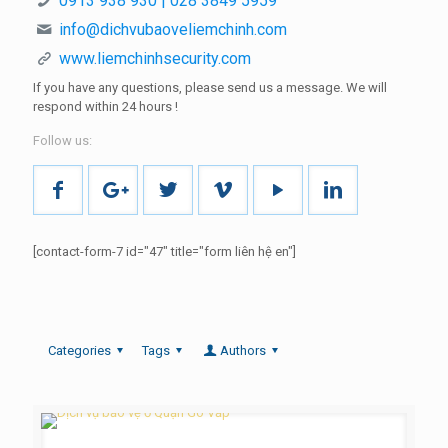
0913 938 930 | 028 3849 5959
info@dichvubaoveliemchinh.com
www.liemchinhsecurity.com
If you have any questions, please send us a message.
We will
respond within
24 hours
!
Follow us:
[contact-form-7 id="47" title="form liên hệ en"]
Categories
Tags
Authors