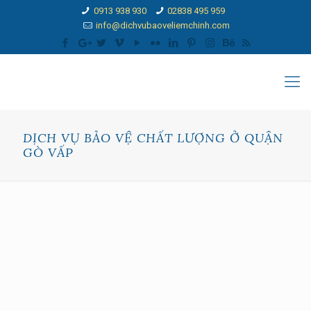
0913 938 930
02838 495 959
info@dichvubaoveliemchinh.com
DỊCH VỤ BẢO VỆ CHẤT LƯỢNG Ở QUẬN
GÒ VẤP