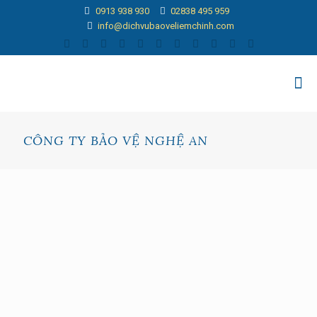
0913 938 930
02838 495 959
info@dichvubaoveliemchinh.com
CÔNG TY BẢO VỆ NGHỆ AN