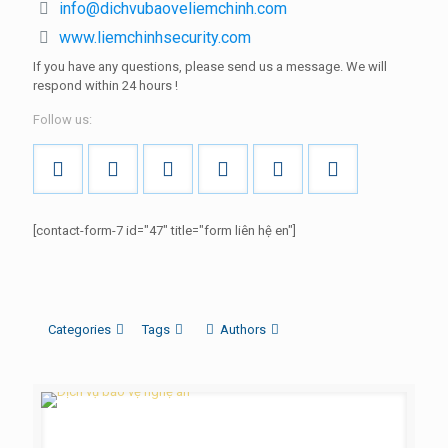
info@dichvubaoveliemchinh.com
www.liemchinhsecurity.com
If you have any questions, please send us a message.
We will
respond within
24 hours
!
Follow us:
[contact-form-7 id="47" title="form liên hệ en"]
Categories
Tags
Authors