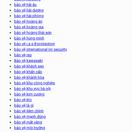
bảo vệ hải âu
bảo vệ hải dương
bảo vệ hải phòng
bảo vệ hoàng ân
bảo vệ hoàng gia
bảo vệ hoàng thái sơn
bảo vệ hùng minh
bảo vệ i.a.s 8 protection
bảo vệ international mr security
bảo vệ isp
Bảo vệ kawasaki
bảo vệ khách sạn
bảo vệ khẩn cấp
bảo vệ khánh hòa
bảo vệ khu công nghiệp
bảo vệ khu vực hà nội
bảo vệ kim cương
bảo vệ ktc
bảo vệ là gì
bảo vệ liêm chính
bảo vệ mạnh dũng
bảo vệ mắt vàng
bảo vệ môi trường