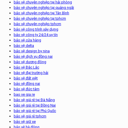
bảo vệ chuyên nghiệp tại hải phòng
bảo vệ chuyên nghiệp tại quảng ngãi
bảo vệ chuyên nghiệp tại Tân Bình
bảo vệ chuyên nghiệp tại tphcm
bảo vệ chuyên nghiệp tphcm
bảo vệ công trình xây dựng
bảo vệ công ty 24/24 uy tín
bảo vệ cửa hàng
bảo vệ delta
bảo vệ design by nina
bảo vệ dịch vụ đồng nai
bảo vệ dương đông
bảo vệ Đắc Lắc
bảo vệ đại trường hải
bảo vệ đất việt
bảo vệ đồng nai
bảo vệ đức tâm
bao ve gia re
bảo vệ giá rẻ tại Đà Nẵng
bảo vệ giá rẻ tại Đồng Nai
bảo vệ giá rẻ tại Phú Quốc
bảo vệ giá rẻ tphcm
bảo vệ giữ xe
bảo vệ hà đông