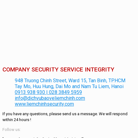
COMPANY SECURITY SERVICE INTEGRITY
948 Truong Chinh Street, Ward 15, Tan Binh, TP.HCM
Tay Mo, Huu Hung, Dai Mo and Nam Tu Liem, Hanoi
0913 938 930 | 028 3849 5959
info@dichvubaoveliemchinh.com
www.liemchinhsecurity.com
If you have any questions, please send us a message.
We will respond
within
24 hours
!
Follow us: