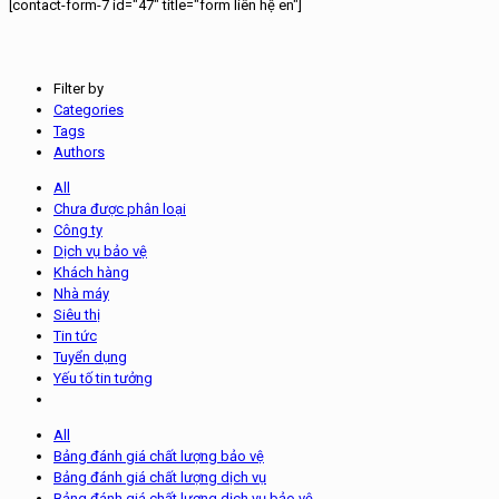
[contact-form-7 id="47" title="form liên hệ en"]
Filter by
Categories
Tags
Authors
All
Chưa được phân loại
Công ty
Dịch vụ bảo vệ
Khách hàng
Nhà máy
Siêu thị
Tin tức
Tuyển dụng
Yếu tố tin tưởng
All
Bảng đánh giá chất lượng bảo vệ
Bảng đánh giá chất lượng dịch vụ
Bảng đánh giá chất lượng dịch vụ bảo vệ