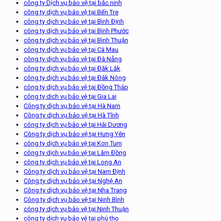
công ty Dịch vụ bảo vệ tại bắc ninh
công ty dịch vụ bảo vệ tại Bến Tre
công ty dịch vụ bảo vệ tại Bình Định
công ty dịch vụ bảo vệ tại Bình Phước
công ty dịch vụ bảo vệ tại Bình Thuận
công ty dịch vụ bảo vệ tại Cà Mau
công ty dịch vụ bảo vệ tại Đà Nẵng
công ty dịch vụ bảo vệ tại Đắk Lắk
công ty dịch vụ bảo vệ tại Đắk Nông
công ty dịch vụ bảo vệ tại Đồng Tháp
công ty dich vụ bảo vệ tại Gia Lai
Công ty dịch vụ bảo vệ tại Hà Nam
Công ty dịch vụ bảo vệ tại Hà Tĩnh
công ty dịch vụ bảo vệ tại Hải Dương
Công ty dịch vụ bảo vệ tại Hưng Yên
công ty dịch vụ bảo vệ tại Kon Tum
công ty dịch vụ bảo vệ tại Lâm Đồng
công ty dịch vụ bảo vệ tại Long An
Công ty dịch vụ bảo vệ tại Nam Định
Công ty dịch vụ bảo vệ tại Nghệ An
Công ty dịch vụ bảo vệ tại Nha Trang
Công ty dịch vụ bảo vệ tại Ninh Bình
công ty dịch vụ bảo vệ tại Ninh Thuận
công ty dịch vụ bảo vệ tại phú thọ