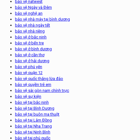
bảo vệ natwest
bảo vệ Ngày và Đêm
bảo vệ nghệ an
bảo vệ nhà máy tại bình dương
bảo vệ nhà ngày tết
bảo vệ nhà riêng
bảo vệ ở bắc ninh
bảo vệ ở bến tre
bảo vệ ở bình dương
bảo vệ ở cần thơ
bảo vệ ở hải dương
bảo vệ phú yên
bảo vệ quận 12
bảo vệ quốc thắng lừa đảo
bảo vệ quyền trẻ em
bảo vệ sài gòn nam chính trực
bảo vệ sự kiện
bảo vệ tại bắc ninh
bảo vệ tại Bình Dương
bảo vệ tại buôn ma thuột
bảo vệ tại Lâm Đồng
bảo vệ tại Nha Trang
bảo vệ tại Ninh Bình
bảo vệ tại phú quốc