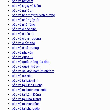
bảo vệ natwest
bảo vệ Ngày và Đêm
bảo vệ nghệ an
bảo vệ nhà máy tại bình dương
bảo vệ nhà ngày tết
bảo vệ nhà riêng
bảo vệ ở bắc ninh
bảo vệ ở bến tre
bảo vệ ở bình dương
bảo vệ ở cần thơ
bảo vệ ở hải dương
bảo vệ phú yên
bảo vệ quận 12
bảo vệ quốc thắng lừa đảo
bảo vệ quyền trẻ em
bảo vệ sài gòn nam chính trực
bảo vệ sự kiện
bảo vệ tại bắc ninh
bảo vệ tại Bình Dương
bảo vệ tại buôn ma thuột
bảo vệ tại Lâm Đồng
bảo vệ tại Nha Trang
bảo vệ tại Ninh Bình
bảo vệ tại phú quốc