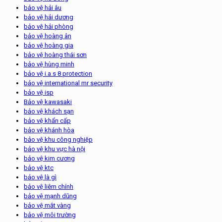
bảo vệ hải âu
bảo vệ hải dương
bảo vệ hải phòng
bảo vệ hoàng ân
bảo vệ hoàng gia
bảo vệ hoàng thái sơn
bảo vệ hùng minh
bảo vệ i.a.s 8 protection
bảo vệ international mr security
bảo vệ isp
Bảo vệ kawasaki
bảo vệ khách sạn
bảo vệ khẩn cấp
bảo vệ khánh hòa
bảo vệ khu công nghiệp
bảo vệ khu vực hà nội
bảo vệ kim cương
bảo vệ ktc
bảo vệ là gì
bảo vệ liêm chính
bảo vệ mạnh dũng
bảo vệ mắt vàng
bảo vệ môi trường