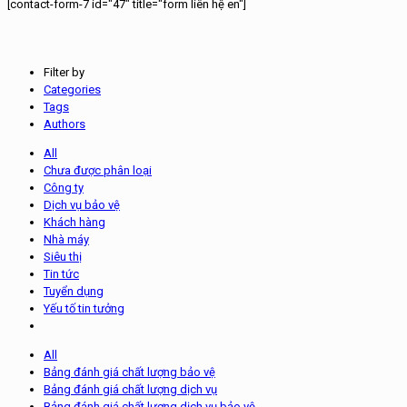
[contact-form-7 id="47" title="form liên hệ en"]
Filter by
Categories
Tags
Authors
All
Chưa được phân loại
Công ty
Dịch vụ bảo vệ
Khách hàng
Nhà máy
Siêu thị
Tin tức
Tuyển dụng
Yếu tố tin tưởng
All
Bảng đánh giá chất lượng bảo vệ
Bảng đánh giá chất lượng dịch vụ
Bảng đánh giá chất lượng dịch vụ bảo vệ