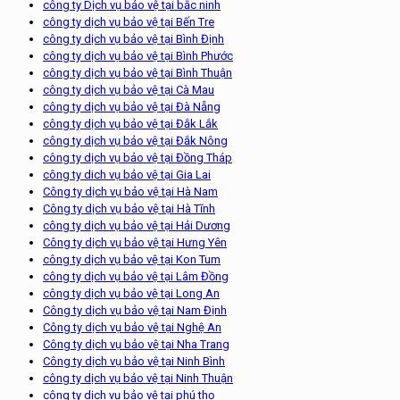
công ty Dịch vụ bảo vệ tại bắc ninh
công ty dịch vụ bảo vệ tại Bến Tre
công ty dịch vụ bảo vệ tại Bình Định
công ty dịch vụ bảo vệ tại Bình Phước
công ty dịch vụ bảo vệ tại Bình Thuận
công ty dịch vụ bảo vệ tại Cà Mau
công ty dịch vụ bảo vệ tại Đà Nẵng
công ty dịch vụ bảo vệ tại Đắk Lắk
công ty dịch vụ bảo vệ tại Đắk Nông
công ty dịch vụ bảo vệ tại Đồng Tháp
công ty dich vụ bảo vệ tại Gia Lai
Công ty dịch vụ bảo vệ tại Hà Nam
Công ty dịch vụ bảo vệ tại Hà Tĩnh
công ty dịch vụ bảo vệ tại Hải Dương
Công ty dịch vụ bảo vệ tại Hưng Yên
công ty dịch vụ bảo vệ tại Kon Tum
công ty dịch vụ bảo vệ tại Lâm Đồng
công ty dịch vụ bảo vệ tại Long An
Công ty dịch vụ bảo vệ tại Nam Định
Công ty dịch vụ bảo vệ tại Nghệ An
Công ty dịch vụ bảo vệ tại Nha Trang
Công ty dịch vụ bảo vệ tại Ninh Bình
công ty dịch vụ bảo vệ tại Ninh Thuận
công ty dịch vụ bảo vệ tại phú thọ