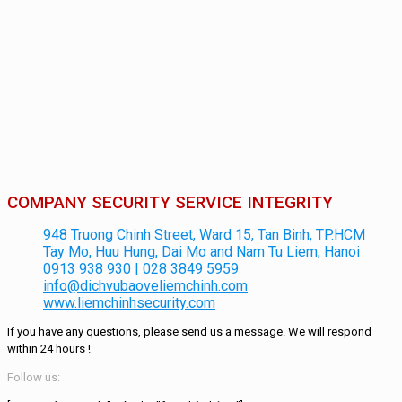
COMPANY SECURITY SERVICE INTEGRITY
948 Truong Chinh Street, Ward 15, Tan Binh, TP.HCM
Tay Mo, Huu Hung, Dai Mo and Nam Tu Liem, Hanoi
0913 938 930 | 028 3849 5959
info@dichvubaoveliemchinh.com
www.liemchinhsecurity.com
If you have any questions, please send us a message.
We will respond
within
24 hours
!
Follow us: