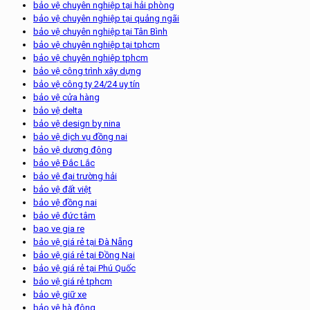
bảo vệ chuyên nghiệp tại hải phòng
bảo vệ chuyên nghiệp tại quảng ngãi
bảo vệ chuyên nghiệp tại Tân Bình
bảo vệ chuyên nghiệp tại tphcm
bảo vệ chuyên nghiệp tphcm
bảo vệ công trình xây dựng
bảo vệ công ty 24/24 uy tín
bảo vệ cửa hàng
bảo vệ delta
bảo vệ design by nina
bảo vệ dịch vụ đồng nai
bảo vệ dương đông
bảo vệ Đắc Lắc
bảo vệ đại trường hải
bảo vệ đất việt
bảo vệ đồng nai
bảo vệ đức tâm
bao ve gia re
bảo vệ giá rẻ tại Đà Nẵng
bảo vệ giá rẻ tại Đồng Nai
bảo vệ giá rẻ tại Phú Quốc
bảo vệ giá rẻ tphcm
bảo vệ giữ xe
bảo vệ hà đông